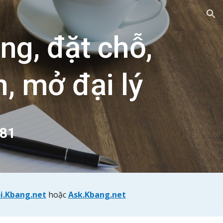
ion
ng, đặt chỗ,
, mở đại lý
81
i.Kbang.net
hoặc
Ask.Kbang.net