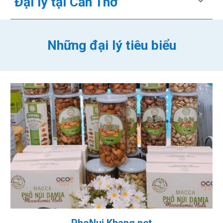
Đại lý tại
Cần Thơ
Những đại lý tiêu biểu
PhoNui.Kbang.net